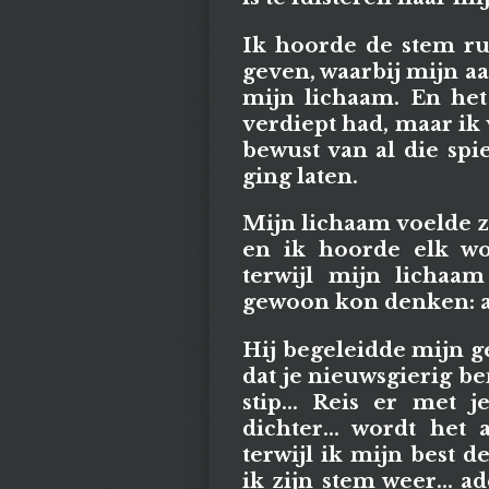
Ik hoorde de stem ru
geven, waarbij mijn aa
mijn lichaam. En het
verdiept had, maar ik
bewust van al die spi
ging laten.
Mijn lichaam voelde zó
en ik hoorde elk wo
terwijl mijn lichaam
gewoon kon denken: al
Hij begeleidde mijn gee
dat je nieuwsgierig bent
stip... Reis er met j
dichter... wordt het a
terwijl ik mijn best de
ik zijn stem weer... a