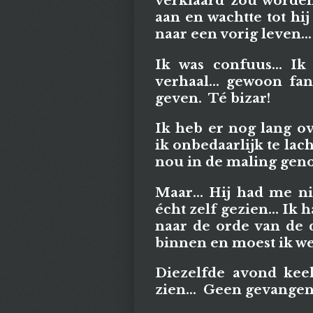
verklaard zou worde
aan en wachtte tot hij
naar een vorig leven... 
Ik was confuus... Ik
verhaal... gewoon fan
geven. Té bizar!
Ik heb er nog lang o
ik onbedaarlijk te lac
nou in de maling ge
Maar... Hij had me ni
écht zelf gezien... Ik
naar de orde van de 
binnen en moest ik we
Diezelfde avond keek
zien... Geen gevangen