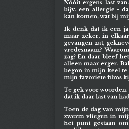
Nóóit ergens last van
bijv. een allergie - 
kan komen, wat bij mij
Ik denk dat ik een j
maar zeker, in elkaa
gevangen zat, geknevel
vredesnaam? Waarom w
zag? En daar bleef het
alleen maar erger. Ba
begon in mijn keel te
mijn favoriete films k
Te gek voor woorden. 
dat ik daar last van ha
Toen de dag van mijn 
zwerm vliegen in mij
het punt gestaan om 