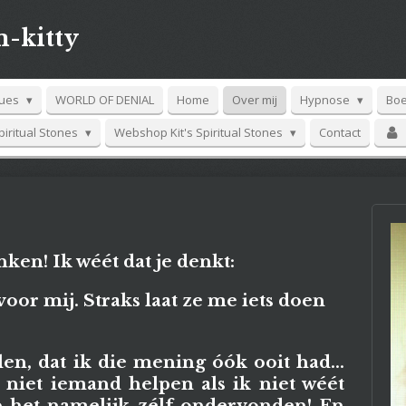
-kitty
lues
WORLD OF DENIAL
Home
Over mij
Hypnose
Bo
Spiritual Stones
Webshop Kit's Spiritual Stones
Contact
nken! Ik wéét dat je denkt:
oor mij. Straks laat ze me iets doen
llen, dat ik die mening óók ooit had...
 niet iemand helpen als ik niet wéét
eb het namelijk zélf ondervonden! En