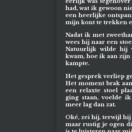
eerlijk was tegenover 
had, wat ik gewoon nie
een heerlijke ontspa
mijn kont te trekken en
Nadat ik met zweetha
wees hij naar een stoe
Natuurlijk wilde hij
kwam, hoe ik aan zij
kampte.
Het gesprek verliep 
Het moment brak aan 
een relaxte stoel pla
ging staan, voelde i
meer lag dan zat.
Oké, zei hij, terwijl h
maar rustig je ogen di
is te luisteren naar mi