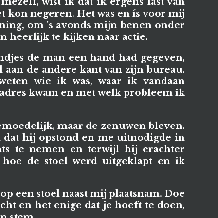
mezelf, wíst ik dat ik ergens last van
t kon negeren. Het was en ís voor mij
nning, om 's avonds mijn benen onder
 heerlijk te kijken naar actie.
ndjes de man een hand had gegeven,
l aan de andere kant van zijn bureau.
 weten wie ik was, waar ik vandaan
n adres kwam en met welk probleem ik
gemoedelijk, maar de zenuwen bleven.
dat hij opstond en me uitnodigde in
ats te nemen en terwijl hij erachter
k hoe de stoel werd uitgeklapt en ik
ij op een stoel naast mij plaatsnam. Doe
cht en het enige dat je hoeft te doen,
jn stem.