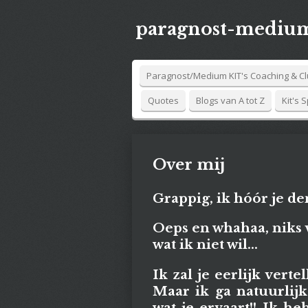
Ga
paragnost-medium
direct
naar
de
hoofdinhoud
Paragnost/Medium KIT's Coaching & C
Quotes
Blogs van A tot Z
Kit's 
Over mij
Grappig, ik hóór je de
Oeps en whahaa, niks v
wat ik niet wil...
Ik zal je eerlijk verte
Maar ik ga natuurlijk
wat je ervaart!! Ik h