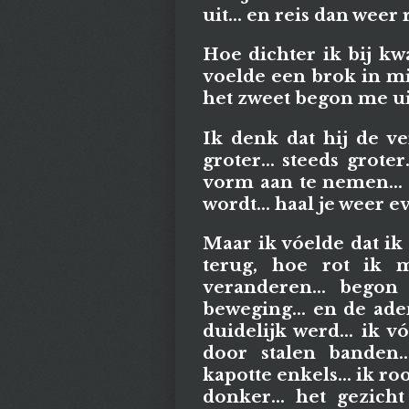
uit... en reis dan weer 
Hoe dichter ik bij kw
voelde een brok in m
het zweet begon me uit
Ik denk dat hij de ve
groter... steeds groter
vorm aan te nemen... k
wordt... haal je weer e
Maar ik vóelde dat ik 
terug, hoe rot ik m
veranderen... begon
beweging... en de ade
duidelijk werd... ik 
door stalen banden.
kapotte enkels... ik r
donker... het gezicht 