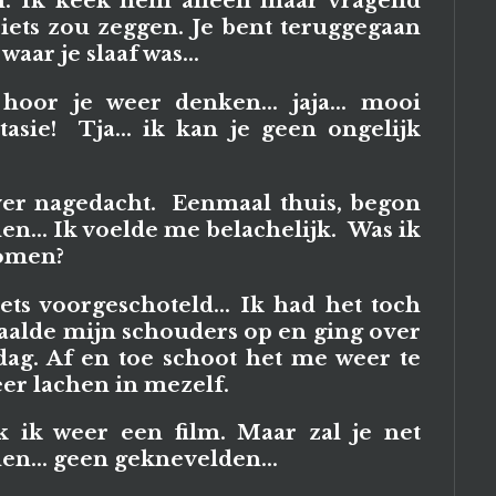
n. Ik keek hem alleen maar vragend
 iets zou zeggen. Je bent teruggegaan
waar je slaaf was...
 hoor je weer denken... jaja... mooi
tasie! Tja... ik kan je geen ongelijk
ver nagedacht. Eenmaal thuis, begon
hen... Ik voelde me belachelijk. Was ik
nomen?
ets voorgeschoteld... Ik had het toch
 haalde mijn schouders op en ging over
dag. Af en toe schoot het me weer te
er lachen in mezelf.
 ik weer een film. Maar zal je net
en... geen geknevelden...