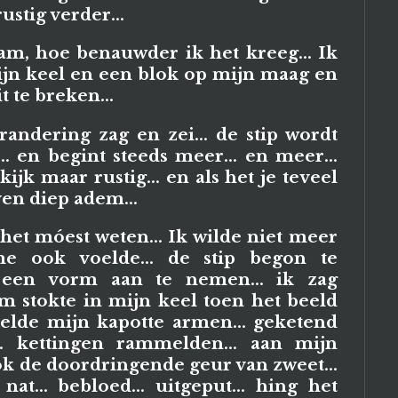
rustig verder...
am, hoe benauwder ik het kreeg... Ik
ijn keel en een blok op mijn maag en
 te breken...
randering zag en zei... de stip wordt
... en begint steeds meer... en meer...
ijk maar rustig... en als het je teveel
ven diep adem...
het móest weten... Ik wilde niet meer
e ook voelde... de stip begon te
 een vorm aan te nemen... ik zag
m stokte in mijn keel toen het beeld
vóelde mijn kapotte armen... geketend
.. kettingen rammelden... aan mijn
ook de doordringende geur van zweet...
nat... bebloed... uitgeput... hing het