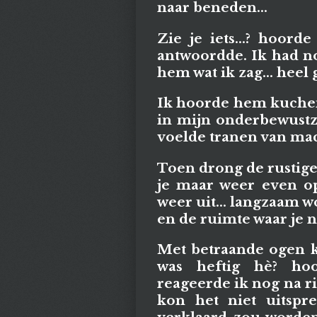
naar beneden...
Zie je iets...? hoord
antwoordde. Ik had no
hem wat ik zag... heel
Ik hoorde hem kuchen,
in mijn onderbewustzi
voelde tranen van mac
Toen drong de rustige
je maar weer even op
weer uit... langzaam wo
en de ruimte waar je n
Met betraande ogen k
was heftig hè? ho
reageerde ik nog na ril
kon het niet uitspr