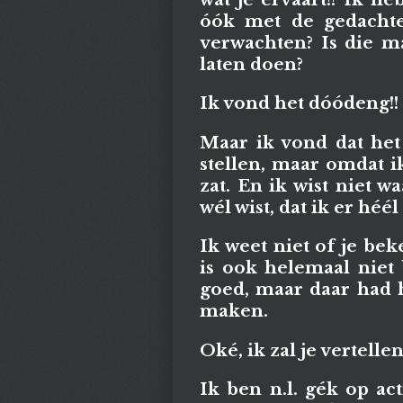
óók met de gedacht
verwachten? Is die m
laten doen?
Ik vond het dóódeng!!
Maar ik vond dat het
stellen, maar omdat 
zat. En ik wist niet 
wél wist, dat ik er héél
Ik weet niet of je be
is ook helemaal niet 
goed, maar daar had h
maken.
Oké, ik zal je vertelle
Ik ben n.l. gék op acti