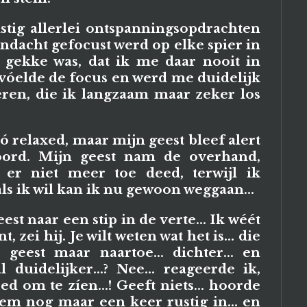
stig allerlei ontspanningsopdrachten
ndacht gefocust werd op elke spier in
 gekke was, dat ik me daar nooit in
 vóelde de focus en werd me duidelijk
eren, die ik langzaam maar zeker los
 relaxed, maar mijn geest bleef alert
ord. Mijn geest nam de overhand,
 er niet meer toe deed, terwijl ik
s ik wil kan ik nu gewoon weggaan...
st naar een stip in de verte... Ik wéét
, zei hij. Je wilt weten wat het is... die
e geest maar naartoe... dichter... en
l duidelijker...? Nee... reageerde ik,
ed om te zíen...! Geeft niets... hoorde
dem nog maar een keer rustig in... en