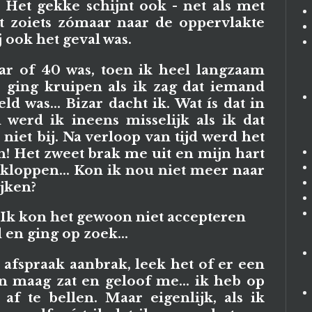
. Het gekke schijnt ook - net als met
dat zoiets zómaar naar de oppervlakte
 ook het geval was.
aar of 40 was, toen ik heel langzaam
r ging kruipen als ik zag dat iemand
d was... Bizar dacht ik. Wat ís dat in
erd ik ineens misselijk als ik dat
 niet bij. Na verloop van tijd werd het
h! Het zweet brak me uit en mijn hart
 kloppen... Kon ik nou niet meer naar
ijken?
Ik kon het gewoon niet accepteren
d en ging op zoek...
afspraak aanbrak, leek het of er een
n maag zat en geloof me... ik heb op
af te bellen. Maar eigenlijk, als ik