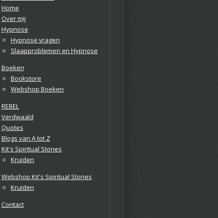
Home
Over mij
Hypnose
Hypnose vragen
Slaapproblemen en Hypnose
Boeken
Bookstore
Webshop Boeken
REBEL
Verdwaald
Quotes
Blogs van A tot Z
Kit's Spiritual Stones
Kruiden
Webshop Kit's Spiritual Stones
Kruiden
Contact