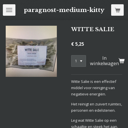
Ga
paragnost-medium-kitty
direct
naar
de
WITTE SALIE
hoofdinhoud
€ 5,25
In
winkelwagen
Witte Salie is een effectief
middel voor reiniging van
negatieve energiën.
Het reinigt en zuivert ruimtes,
personen en edelstenen.
Leg wat Witte Salie op een
schaaltje en steek het aan.