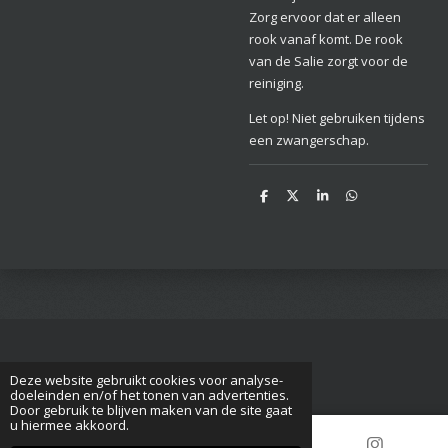
Zorg ervoor dat er alleen
rook vanaf komt. De rook
van de Salie zorgt voor de
reiniging.
Let op! Niet gebruiken tijdens
een zwangerschap.
D
D
S
D
e
e
h
e
l
e
a
l
e
l
r
e
n
e
n
Deze website gebruikt cookies voor analyse-
© 2017 - 2023 paragnost-medium-kitty
doeleinden en/of het tonen van advertenties.
Door gebruik te blijven maken van de site gaat
u hiermee akkoord.