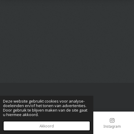
Deze website gebruikt cookies voor analyse-
© 2017 - 2023 paragnost-medium-kitty
doeleinden en/of het tonen van advertenties.
Door gebruik te blijven maken van de site gaat
u hiermee akkoord.
Akkoord
E-mailadres
Telefoonnummer
Instagram