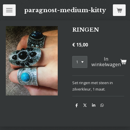
Ga
paragnost-medium-kitty
direct
naar
de
RINGEN
hoofdinhoud
€ 15,00
In
winkelwagen
Set ringen met steen in
zilverkleur, 1 maat.
D
D
S
D
e
e
h
e
l
e
a
l
e
l
r
e
n
e
n