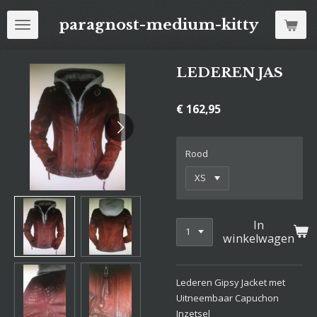
Ga
paragnost-medium-kitty
direct
naar
de
LEDEREN JAS
hoofdinhoud
€ 162,95
Rood
In
winkelwagen
Lederen Gipsy Jacket met
Uitneembaar Capuchon
Inzetsel