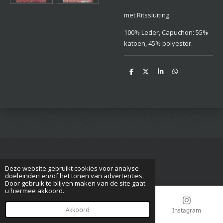
met Ritssluiting.
100% Leder, Capuchon: 55%
katoen, 45% polyester.
D
D
S
D
e
e
h
e
l
e
a
l
e
l
r
e
n
e
n
Deze website gebruikt cookies voor analyse-
© 2017 - 2023 paragnost-medium-kitty
doeleinden en/of het tonen van advertenties.
Door gebruik te blijven maken van de site gaat
u hiermee akkoord.
Akkoord
E-mailadres
Telefoonnummer
Instagram