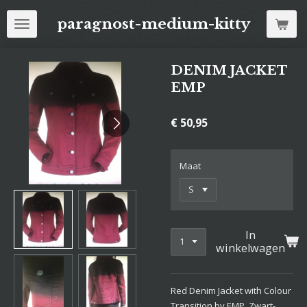
Ga
paragnost-medium-kitty
direct
naar
de
DENIM JACKET
hoofdinhoud
EMP
€ 50,95
Maat
In
winkelwagen
Red Denim Jacket with Colour
Transition by EMP, Zwart-