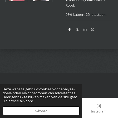
Rood.
98% katoen, 2% elastaan.
D
D
S
D
e
e
h
e
l
e
a
l
e
l
r
e
n
e
n
Deze website gebruikt cookies voor analyse-
© 2017 - 2023 paragnost-medium-kitty
doeleinden en/of het tonen van advertenties.
Door gebruik te blijven maken van de site gaat
u hiermee akkoord.
Akkoord
E-mailadres
Telefoonnummer
Instagram