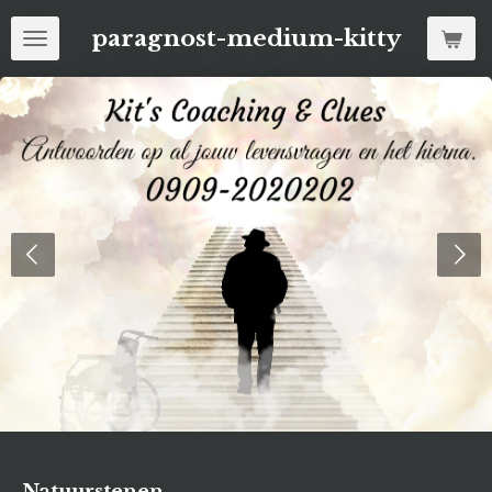
Ga
paragnost-medium-kitty
direct
naar
de
hoofdinhoud
Natuurstenen