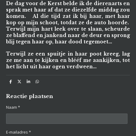
De dag voor de Kerst belde ik de dierenarts en
sprak met haar af dat ze diezelfde middag zou
komen. Al die tijd zat ik bij haar, met haar
kop op mijn schoot, totdat ze de auto hoorde.
Terwijl mijn hart leek over te slaan, scheurde
ze blaffend en jankend naar de deur en sprong
blij tegen haar op, haar dood tegemoet...
Terwijl ze een spuitje in haar poot kreeg, lag
ze me aan te kijken en blééf me aankijken, tot
het licht uit haar ogen verdween...
D
D
S
D
e
e
h
e
l
e
a
l
e
l
r
e
Reactie plaatsen
n
e
n
Naam *
E-mailadres *