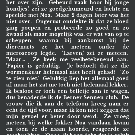
het over zijn. Gebeurd vaak hoor bij jonge
hondjes,' zei ze goedgehumeurd en lachte en
speelde met Noa. Maar 2 dagen later was het
niet over. Ongerust ontdekte ik dat ze bloed
ging poepen en probeerde zo goed en zo
kwaad als maar mogelijk was, er wat van op te
scheppen, waarna bij aankomst bij de
dierenarts ze het meteen onder de
microscoop legde. 'Larven,' zei ze meteen.
'Maar...' Ze keek me veelbetekenend aan.
'Papier is geduldig.' 'Je bedoelt dat ze die
wormenkuur helemaal niet heeft gehad?' 'Zo
te zien niet.' Gelukkig liep het allemaal goed
af, maar het zat me toch niet helemaal lekker.
Ik besloot er toch een belletje aan te wagen,
dus benaderde ik de Berner Sennen club. De
vrouw die ik aan de telefoon kreeg nam er
echt de tijd voor, maar ik kon niet zeggen dat
mijn gevoel er beter door werd. Ze vroeg
meteen bij welke fokker Noa vandaan kwam
en toen ze de naam hoorde, reageerde ze