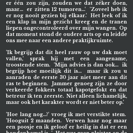
er één zou zijn, zouden we dat zéker doen,
maar... er zitten 12 tumoren...' 'Zoveel heb ik
er nog nooit gezien bij elkaar.' Het leek of ik
een klap in mijn gezicht kreeg en de tranen
liepen ongecontroleerd over mijn wangen. Op
dat moment stond de oudere arts op en leidde
ons mee naar een andere praktijkruimte.
'Ik begrijp dat dit heel rauw op uw dak moet
vallen,' sprak hij met een aangename,
troostende stem. 'Mijn advies is dan ook... ik
begrijp hoe moeilijk dit is... maar ik zou u
aanraden de eerste 30 jaar niet meer aan dit
ras te beginnen. Jammer genoeg zijn ze door
verkeerde fokkers totaal kapotgefokt en dat
betreur ik ten zeerste. Niet alleen lichamelijk,
maar ook het karakter wordt er niet beter op.'
'Hoe lang nog...?' vroeg ik met verstikte stem.
'Hooguit 2 maanden. Verwen haar nog maar
een poosje en ik geloof er heilig in dat er een