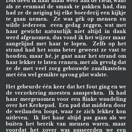
Dús deed ik haar maar weer aan de riem, want
als ze eenmaal de smaak te pakken had, dan
had ze de neiging bij elke boerderij een kijkje
te gaan nemen. Ze was gék op mensen en
wilde iedereen even gedag zeggen, wat met
haar gewicht natuurlijk niet altijd in dank
werd afgenomen, dus vond ik het wijzer maar
aangelijnd met haar te lopen. Zelfs op het
strand had het soms beter geweest ze vast te
houden, maar hé, je gaat naar het strand om
haar lekker te laten rennen, met als gevolg dat
ze de met veel zorg gebouwde zandkastelen
met één wel gemikte sprong plat walste.
Het gebeurde één keer dat het fout ging en we
de verzekering moesten aanspreken. Ik had
haar meegenomen voor een flinke wandeling
over het Kerkepad. Een pad dat midden door
de weilanden loopt, waar ze zich lekker kon
uitleven. Ik liet haar altijd pas gaan als we
buiten het bereik van mensen waren, maar
voordat het zover was passeerden we een