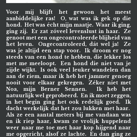
Voor mij blijft het gewoon het meest
aanbiddelijke ras! O, wat was ik gek op die
hond. Het was écht mijn maatje. Waar ik ging,
ging zij. Er zat zóveel levenslust in haar. Ze
genoot met een ongecontroleerde blijheid van
het leven. Ongecontroleerd, dát wel ja! Ze
was je altijd een stap voor. Ik droom er nog
steeds van een hond te hebben, die lekker los
met me meeloopt. Een hond die niet van je
zijde wijkt. Is ook veel leuker wandelen dan
aan de riem, maar ik heb het jammer genoeg
nooit voor elkaar gekregen. Zéker niet met
Noa, mijn Berner Sennen. Ik heb het
natuurlijk wel geprobeerd. En ik moet zeggen,
in het begin ging het ook redelijk goed. Ik
dacht werkelijk dat het zou lukken met haar.
Als ze een aantal meters bij me vandaan was
en ik riep haar, kwam ze vrolijk huppelend
weer naar me toe met haar kop hijgend naar
me opgericht, alsof ze lachte. En dan ging ze