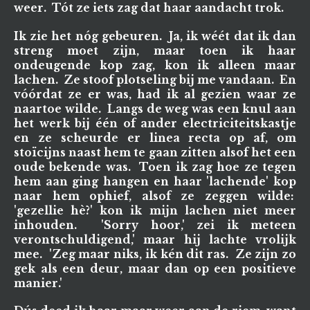
weer. Tót ze iets zag dat haar aandacht trok.
Ik zie het nóg gebeuren. Ja, ik wéét dat ik dan
streng moet zijn, maar toen ik haar
ondeugende kop zag, kon ik alleen maar
lachen. Ze stoof plotseling bij me vandaan. En
vóórdat ze er was, had ik al gezien waar ze
naartoe wilde. Langs de weg was een knul aan
het werk bij één of ander electriciteitskastje
en ze scheurde er linea recta op af, om
stoïcijns naast hem te gaan zitten alsof het een
oude bekende was. Toen ik zag hoe ze tegen
hem aan ging hangen en haar 'lachende' kop
naar hem ophief, alsof ze zeggen wilde:
'gezellie hè?' kon ik mijn lachen niet meer
inhouden. 'Sorry hoor,' zei ik meteen
verontschuldigend,' maar hij lachte vrolijk
mee. 'Zeg maar niks, ik kén dit ras. Ze zijn zo
gek als een deur, maar dan op een positieve
manier.'