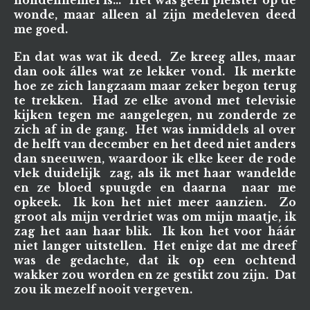
hondenhemel is...' Het was geen pleister op de
wonde, maar alleen al zijn medeleven deed
me goed.
En dat was wat ik deed. Ze kreeg alles, maar
dan ook álles wat ze lekker vond. Ik merkte
hoe ze zich langzaam maar zeker begon terug
te trekken. Had ze elke avond met televisie
kijken tegen me aangelegen, nu zonderde ze
zich af in de gang. Het was inmiddels al over
de helft van december en het deed niet anders
dan sneeuwen, waardoor ik elke keer de rode
vlek duidelijk zag, als ik met haar wandelde
en ze bloed spuugde en daarna naar me
opkeek. Ik kon het niet meer aanzien. Zo
groot als mijn verdriet was om mijn maatje, ik
zag het aan haar blik. Ik kon het voor háár
niet langer uitstellen. Het enige dat me dreef
was de gedachte, dat ik op een ochtend
wakker zou worden en ze gestikt zou zijn. Dat
zou ik mezelf nooit vergeven.