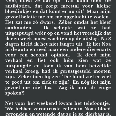
'Ooo, hoest ze dát op? Dat komt door de
antibiotica, dat zorgt meestal voor kleine
bloedinkjes en dat komt er nu uit.' Maar mijn
gevoel belette me om me opgelucht te voelen.
Het zat me zó dwars. Zéker omdat het bleef
aanhouden. Ik schepte wat ze had
uitgespuugd wéér op en vond het vreselijk dat
ik een week moest wachten op de uitslag. Na 3
dagen hield ik het niet langer uit. Ik liet Noa
in de auto en reed naar een andere dierenarts
voor een second opinion. Ik deed mijn
verhaal en liet ook hém zien wat ze
uitspuugde en toen ik van hem hetzelfde
verhaal kreeg, had ik gerustgesteld moeten
zijn. Zéker toen hij zei: 'Die hond ziet er veel
te goed uit om ziek te zijn.' En nóg liet mijn
gevoel me niet los. Zag ik nou als énige
spoken??
Net voor het weekend kwam het telefoontje.
'We hebben verontruste cellen in Noa's bloed
gevonden en wetende dat ze je zo dierbaar is,