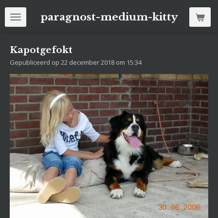
Ga
paragnost-medium-kitty
direct
naar
de
Kapotgefokt
hoofdinhoud
Gepubliceerd op 22 december 2018 om 15:34