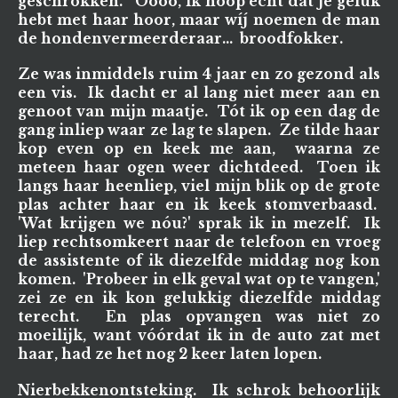
geschrokken. 'Oooo, ik hoop écht dat je geluk
hebt met haar hoor, maar wíj noemen de man
de hondenvermeerderaar... broodfokker.
Ze was inmiddels ruim 4 jaar en zo gezond als
een vis. Ik dacht er al lang niet meer aan en
genoot van mijn maatje. Tót ik op een dag de
gang inliep waar ze lag te slapen. Ze tilde haar
kop even op en keek me aan, waarna ze
meteen haar ogen weer dichtdeed. Toen ik
langs haar heenliep, viel mijn blik op de grote
plas achter haar en ik keek stomverbaasd.
'Wat krijgen we nóu?' sprak ik in mezelf. Ik
liep rechtsomkeert naar de telefoon en vroeg
de assistente of ik diezelfde middag nog kon
komen. 'Probeer in elk geval wat op te vangen,'
zei ze en ik kon gelukkig diezelfde middag
terecht. En plas opvangen was niet zo
moeilijk, want vóórdat ik in de auto zat met
haar, had ze het nog 2 keer laten lopen.
Nierbekkenontsteking. Ik schrok behoorlijk