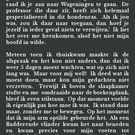
raad ik je aan naar Wageningen te gaan. De
professor die daar zit, heeft zich helemaal
gespecialiseerd in dit hondenras. Als ik jou
was, zou ik daar naar toegaan, dan hoef je
jezelf in ieder geval niets te verwijten.' Ik liet
het over me heenkomen, alsof het niet mijn
hoofd in wilde.
Meteen toen ik thuiskwam maakte ik de
afspraak en het kon niet anders, dan dat ik
weer 5 dagen moest wachten, wat op zich niet
lang was. Maar voor míj wel!! Ik deed wat ik
moest doen, maar kon mijn gedachten niet
verzetten. Terwijl ik boven de slaapkamer
stofte en me omdraaide naar de boekenplank,
bleef ik even stilstaan. Op dat moment voelde
ik eigenlijk pas hoe moe ik was. Ik stond daar
maar, zonder me te bewegen. Op het moment
dat ik mijn arm optilde gebeurde het. Als een
fladderende vlinder kwam het naar beneden
en kwam precies voor mijn voeten tot