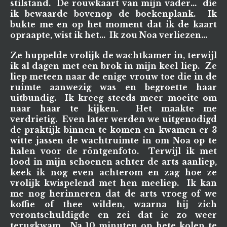
stilstand. De rouwkaart van mijn vader... die
ik bewaarde bovenop de boekenplank. Ik
bukte me en op het moment dat ik de kaart
opraapte, wist ik het... Ik zou Noa verliezen...
Ze huppelde vrolijk de wachtkamer in, terwijl
ik al dagen met een brok in mijn keel liep. Ze
liep meteen naar de enige vrouw toe die in de
ruimte aanwezig was en begroette haar
uitbundig. Ik kreeg steeds meer moeite om
naar haar te kijken. Het maakte me
verdrietig. Even later werden we uitgenodigd
de praktijk binnen te komen en kwamen er 3
witte jassen de wachtruimte in om Noa op te
halen voor de röntgenfoto. Terwijl ik met
lood in mijn schoenen achter de arts aanliep,
keek ik nog even achterom en zag hoe ze
vrolijk kwispelend met hen meeliep. Ik kan
me nog herinneren dat de arts vroeg of we
koffie of thee wilden, waarna hij zich
verontschuldigde en zei dat ie zo weer
terugkwam. Na 10 minuten op hete kolen te