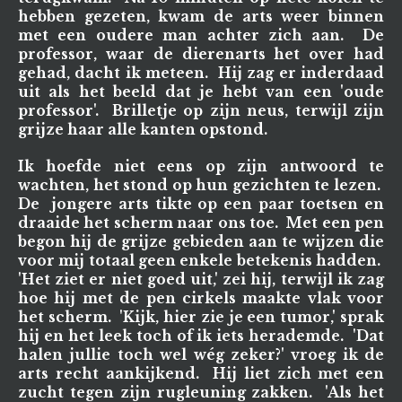
hebben gezeten, kwam de arts weer binnen
met een oudere man achter zich aan. De
professor, waar de dierenarts het over had
gehad, dacht ik meteen. Hij zag er inderdaad
uit als het beeld dat je hebt van een 'oude
professor'. Brilletje op zijn neus, terwijl zijn
grijze haar alle kanten opstond.
Ik hoefde niet eens op zijn antwoord te
wachten, het stond op hun gezichten te lezen.
De jongere arts tikte op een paar toetsen en
draaide het scherm naar ons toe. Met een pen
begon hij de grijze gebieden aan te wijzen die
voor mij totaal geen enkele betekenis hadden.
'Het ziet er niet goed uit,' zei hij, terwijl ik zag
hoe hij met de pen cirkels maakte vlak voor
het scherm. 'Kijk, hier zie je een tumor,' sprak
hij en het leek toch of ik iets herademde. 'Dat
halen jullie toch wel wég zeker?' vroeg ik de
arts recht aankijkend. Hij liet zich met een
zucht tegen zijn rugleuning zakken. 'Als het