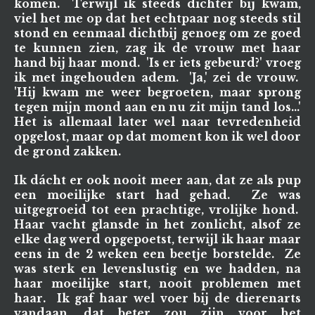
komen. Terwijl ik steeds dichter bij kwam,
viel het me op dat het echtpaar nog steeds stil
stond en eenmaal dichtbij genoeg om ze goed
te kunnen zien, zag ik de vrouw met haar
hand bij haar mond. 'Is er iets gebeurd?' vroeg
ik met ingehouden adem. 'Ja,' zei de vrouw.
'Hij kwam me weer begroeten, maar sprong
tegen mijn mond aan en nu zit mijn tand los...'
Het is allemaal later wel naar tevredenheid
opgelost, maar op dat moment kon ik wel door
de grond zakken.
Ik dácht er ook nooit meer aan, dat ze als pup
een moeilijke start had gehad. Ze was
uitgegroeid tot een prachtige, vrolijke hond.
Haar vacht glansde in het zonlicht, alsof ze
elke dag werd opgepoetst, terwijl ik haar maar
eens in de 2 weken een beetje borstelde. Ze
was sterk en levenslustig en we hadden, na
haar moeilijke start, nooit problemen met
haar. Ik gaf haar wel voer bij de dierenarts
vandaan, dat beter zou zijn voor het