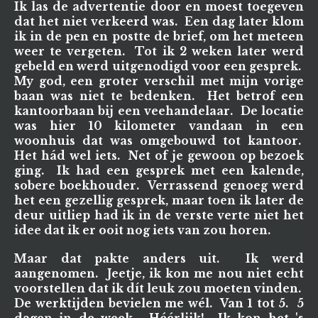
Ik las de advertentie door en moest toegeven
dat het niet verkeerd was. Een dag later klom
ik in de pen en postte de brief, om het meteen
weer te vergeten. Tot ik 2 weken later werd
gebeld en werd uitgenodigd voor een gesprek.
My god, een groter verschil met mijn vorige
baan was niet te bedenken. Het betrof een
kantoorbaan bij een veehandelaar. De locatie
was hier 10 kilometer vandaan in een
woonhuis dat was omgebouwd tot kantoor.
Het hád wel iets. Net of je gewoon op bezoek
ging. Ik had een gesprek met een kalende,
sobere boekhouder. Verrassend genoeg werd
het een gezellig gesprek, maar toen ik later de
deur uitliep had ik in de verste verte niet het
idee dat ik er ooit nog iets van zou horen.
Maar dat pakte anders uit. Ik werd
aangenomen. Jeetje, ik kon me nou niet echt
voorstellen dat ik dít leuk zou moeten vinden.
De werktijden bevielen me wél. Van 1 tot 5. 5