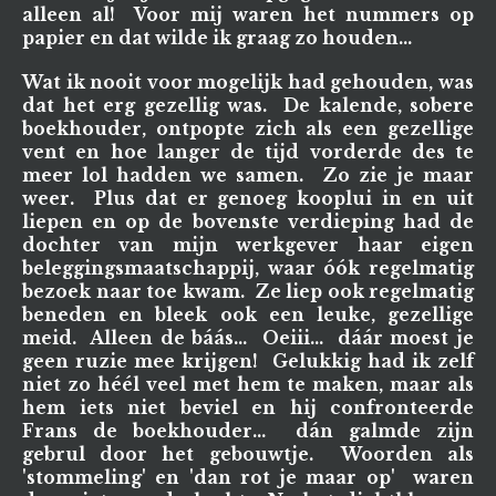
alleen al! Voor mij waren het nummers op
papier en dat wilde ik graag zo houden...
Wat ik nooit voor mogelijk had gehouden, was
dat het erg gezellig was. De kalende, sobere
boekhouder, ontpopte zich als een gezellige
vent en hoe langer de tijd vorderde des te
meer lol hadden we samen. Zo zie je maar
weer. Plus dat er genoeg kooplui in en uit
liepen en op de bovenste verdieping had de
dochter van mijn werkgever haar eigen
beleggingsmaatschappij, waar óók regelmatig
bezoek naar toe kwam. Ze liep ook regelmatig
beneden en bleek ook een leuke, gezellige
meid. Alleen de báás... Oeiii... dáár moest je
geen ruzie mee krijgen! Gelukkig had ik zelf
niet zo héél veel met hem te maken, maar als
hem iets niet beviel en hij confronteerde
Frans de boekhouder... dán galmde zijn
gebrul door het gebouwtje. Woorden als
'stommeling' en 'dan rot je maar op' waren