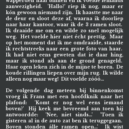
wapperden naar binnen en ik vóelde iemands
aanwezigheid. 'Hallo?' riep ik nog, maar er
kón gewoon niemand zijn. Ik haastte me naar
de deur en sloot deze af, waarna ik doorliep
naar haar kantoor, waar ik de 3 ramen sloot.
Ik draaide me om en wilde zo snel mogelijk
weg. Het voelde hier niet écht prettig. Maar
op het moment dat ik me omdraaide, staarde
ik rechtstreeks naar een grote foto van haar.
Ik had niet eens geweten dat ie daar hing,
maar ik stond als aan de grond genageld.
Haar ogen leken zich in de mijne te boren. De
koude rillingen liepen over mijn rug. Ik wilde
alleen nog maar weg! Dit voelde zóóó...
De volgende dag meteen bij binnenkomst
vroeg ik Frans met een hoofdknik naar het
plafond: 'Komt er nog wel eens iemand
boven?' Hij keek me bevreemd aan toen hij
antwoordde: 'Nee, niet sinds...' 'Toen ik
gisteren al in de auto zat ben ik teruggegaan.
Boven stonden álle ramen open...' Ik wist