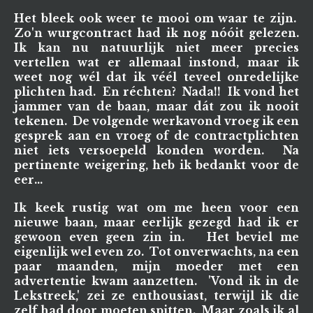
Het bleek ook weer te mooi om waar te zijn.
Zo'n wurgcontract had ik nog nóóit gelezen.
Ik kan nu natuurlijk niet meer precies
vertellen wat er allemaal instond, maar ik
weet nog wél dat ik véél teveel onredelijke
plichten had. En réchten? Nada!! Ik vond het
jammer van de baan, maar dát zou ik nooit
tekenen. De volgende werkavond vroeg ik een
gesprek aan en vroeg of de contractplichten
niet iets versoepeld konden worden. Na
pertinente weigering, heb ik bedankt voor de
eer...
Ik keek rustig wat om me heen voor een
nieuwe baan, maar eerlijk gezegd had ik er
gewoon even geen zin in. Het beviel me
eigenlijk wel even zo. Tot onverwachts, na een
paar maanden, mijn moeder met een
advertentie kwam aanzetten. 'Vond ik in de
Lekstreek,' zei ze enthousiast, terwijl ik die
zelf had door moeten spitten. Maar zoals ik al