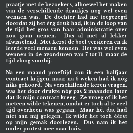
praatje met de bezoekers, alhoewel het maken
van de verschillende drankjes nog wel even
wennen was. De dochter had me toegezegd
doordat zij het érg druk had, ik in de loop van
de tijd het gros van haar administratie over
zou gaan nemen. Dus al met al lekker
afwisselend. Met Kerst de boel versieren en ik
leerde veel mensen kennen. Het was wel even
wennen in de avonduren van 7 tot 11, maar de
tijd vloog voorbij.
Na een maand proeftijd zou ik een halfjaar
contract krijgen, maar na 6 weken had ik nóg
niks gehoord. Na verschillende keren vragen,
was het door drukte nóg pas 2 maanden later
dat ik mijn contract kreeg. Ze vroeg of ik het
meteen wilde tekenen, omdat er toch al te veel
tijd overheen was gegaan. Maar hé, dat had
niet aan míj gelegen. Ik wilde het toch éérst
op mijn gemak doorlezen. Dus nam ik het
onder protest mee naar huis.