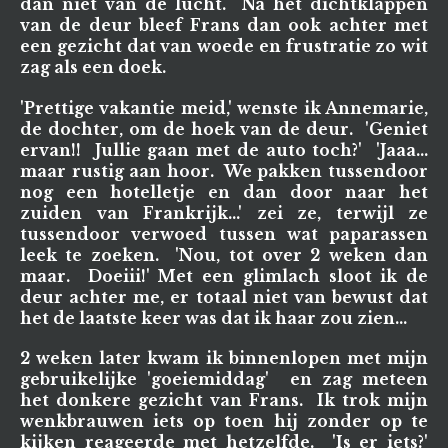
dan niet van de lucht. Na het dichtklappen
van de deur bleef Frans dan ook achter met
een gezicht dat van woede en frustratie zo wit
zag als een doek.
'Prettige vakantie meid,' wenste ik Annemarie,
de dochter, om de hoek van de deur. 'Geniet
ervan!! Jullie gaan met de auto toch?' 'Jaaa...
maar rustig aan hoor. We pakken tussendoor
nog een hotelletje en dan door naar het
zuiden van Frankrijk...' zei ze, terwijl ze
tussendoor verwoed tussen wat paparassen
leek te zoeken. 'Nou, tot over 2 weken dan
maar. Doeiii!' Met een glimlach sloot ik de
deur achter me, er totaal niet van bewust dat
het de laatste keer was dat ik haar zou zien...
2 weken later kwam ik binnenlopen met mijn
gebruikelijke 'goeiemiddag' en zag meteen
het donkere gezicht van Frans. Ik trok mijn
wenkbrauwen iets op toen hij zonder op te
kijken reageerde met hetzelfde. 'Is er iets?'