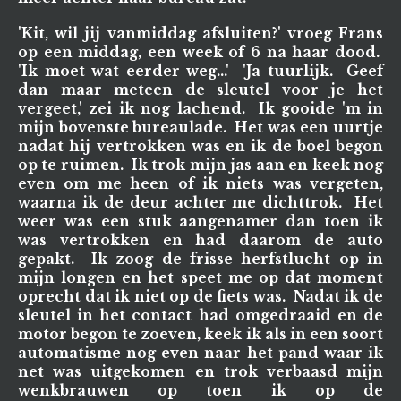
'Kit, wil jij vanmiddag afsluiten?' vroeg Frans
op een middag, een week of 6 na haar dood.
'Ik moet wat eerder weg...' 'Ja tuurlijk. Geef
dan maar meteen de sleutel voor je het
vergeet,' zei ik nog lachend. Ik gooide 'm in
mijn bovenste bureaulade. Het was een uurtje
nadat hij vertrokken was en ik de boel begon
op te ruimen. Ik trok mijn jas aan en keek nog
even om me heen of ik niets was vergeten,
waarna ik de deur achter me dichttrok. Het
weer was een stuk aangenamer dan toen ik
was vertrokken en had daarom de auto
gepakt. Ik zoog de frisse herfstlucht op in
mijn longen en het speet me op dat moment
oprecht dat ik niet op de fiets was. Nadat ik de
sleutel in het contact had omgedraaid en de
motor begon te zoeven, keek ik als in een soort
automatisme nog even naar het pand waar ik
net was uitgekomen en trok verbaasd mijn
wenkbrauwen op toen ik op de