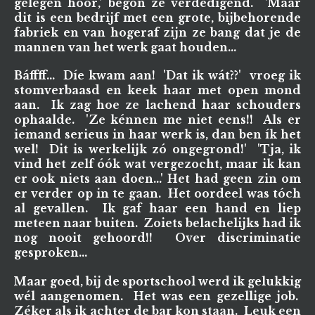
gelegen hoor,' begon ze verdedigend. 'Maar
dit is een bedrijf met een grote, bijbehorende
fabriek en van hogeraf zijn ze bang dat je de
mannen van het werk gaat houden...
Báffff... Díe kwam aan! 'Dat ik wát??' vroeg ik
stomverbaasd en keek haar met open mond
aan. Ik zag hoe ze lachend haar schouders
ophaalde. 'Ze kénnen me niet eens!! Als er
iemand serieus in haar werk is, dan ben ík het
wel! Dit is werkelijk zó ongegrond!' 'Tja, ik
vind het zelf óók wat vergezocht, maar ik kan
er ook niets aan doen...' Het had geen zin om
er verder op in te gaan. Het oordeel was tóch
al gevallen. Ik gaf haar een hand en liep
meteen naar buiten. Zoiets belachelijks had ik
nog nooit gehoord!! Over discriminatie
gesproken...
Maar goed, bij de sportschool werd ik gelukkig
wél aangenomen. Het was een gezellige job.
Zéker als ik achter de bar kon staan. Leuk een