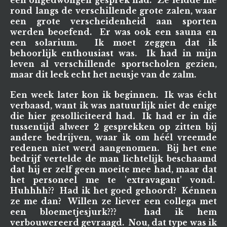
een ongedwongen gesprek had. Ze leidde me
rond langs de verschillende grote zalen, waar
een grote verscheidenheid aan sporten
werden beoefend. Er was ook een sauna en
een solarium. Ik moet zeggen dat ik
behoorlijk enthousiast was. Ik had in mijn
leven al verschillende sportscholen gezien,
maar dit leek echt het neusje van de zalm.
Een week later kon ik beginnen. Ik was écht
verbaasd, want ik was natuurlijk niet de enige
die hier gesolliciteerd had. Ik had er in die
tussentijd alweer 2 gesprekken op zitten bij
andere bedrijven, waar ik om héél vreemde
redenen niet werd aangenomen. Bij het ene
bedrijf vertelde de man lichtelijk beschaamd
dat hij er zelf geen moeite mee had, maar dat
het personeel me te 'extravagant' vond.
Huhhhh?? Had ik het goed gehoord? Kénnen
ze me dan? Willen ze liever een collega met
een bloemetjesjurk??? had ik hem
verbouwereerd gevraagd. Nou, dat type was ik