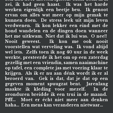
zei, ik had geen haast. Ik was het harde
werken eigenlijk een beetje beu. Ik genoot
ervan om alles wat meer op mijn gemak te
kunnen doen. De stress leek uit mijn leven
verdwenen. Ik kon lekker een eind met de
hond wandelen en de dingen doen wanneer
het me uitkwam. Niet dat ik lui was. O nee!!
Nooit geweest. Ik kon me ook nooit
voorstellen wat verveling was. Ik vond altijd
wel iets. Zelfs toen ik nog 40 uur in de week
werkte, presteerde ik het om op een zaterdag
gezellig met een vriendin, samen naaimachine
op tafel, een complete jas met voering klaar te
krijgen. Als ik er nu aan dénk wordt ik er al
beroerd van. Gek is dat, dat je dat op een
gegeven moment spuugzat bent. Jarenlang
maakte ik kleding voor mezelf. In de
avonduren breidde ik een trui in de maand.
Pfff... Moet er écht niet meer aan denken
haha... Een mens kan veranderen nietwaar...