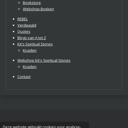
Bookstore
Webshop Boeken
REBEL
Verdwaald
Quotes
Blogs van A tot Z
Kit's Spiritual Stones
Kruiden
Webshop Kit's Spiritual Stones
Kruiden
Contact
Deze website gebruikt cookies voor analyse-