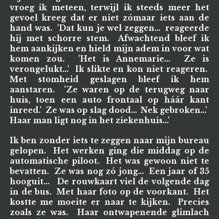
vroeg ik meteen, terwijl ik steeds meer het
gevoel kreeg dat er niet zómaar iets aan de
hand was. 'Dat kun je wel zeggen... reageerde
hij met schorre stem. Afwachtend bleef ik
hem aankijken en hield mijn adem in voor wat
komen zou. 'Het is Annemarie... Ze is
verongelukt...' Ik slikte en kon niet reageren.
Met stomheid geslagen bleef ik hem
aanstaren. 'Ze waren op de terugweg naar
huis, toen een auto frontaal op háár kant
inreed.' Ze was op slag dood... Nek gebroken...'
Haar man ligt nog in het ziekenhuis...'
Ik ben zonder iets te zeggen naar mijn bureau
gelopen. Het werken ging die middag op de
automatische piloot. Het was gewoon niet te
bevatten. Ze was nog zó jong... Een jaar of 35
hooguit... De rouwkaart viel de volgende dag
in de bus. Met haar foto op de voorkant. Het
kostte me moeite er naar te kijken. Precies
zoals ze was. Haar ontwapenende glimlach