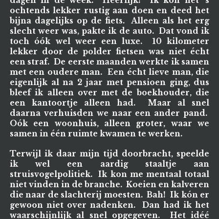
dagen in de week. Héérlijk! Ik kon het 's
ochtends lekker rustig aan doen en deed het
bijna dagelijks op de fiets. Alleen als het erg
slecht weer was, pakte ik de auto. Dat vond ik
toch óók wel weer een luxe. 10 kilometer
lekker door de polder fietsen was niet écht
een straf. De eerste maanden werkte ik samen
met een oudere man. Een écht lieve man, die
eigenlijk al na 2 jaar met pensioen ging, dus
bleef ik alleen over met de boekhouder, die
een kantoortje alleen had. Maar al snel
daarna verhuisden we naar een ander pand.
Oók een woonhuis, alleen groter, waar we
samen in één ruimte kwamen te werken.
Terwijl ik daar mijn tijd doorbracht, speelde
ik wel een aardig staaltje aan
struisvogelpolitiek. Ik kon me mentaal totaal
niet vinden in de branche. Koeien en kalveren
die naar de slachterij moesten. Bah! Ik kón er
gewoon niet over nadenken. Dan had ik het
waarschijnlijk al snel opgegeven. Het idéé