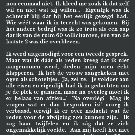
nou eenmaal niet. Ik kleed me zoals ik dat zelf
wil en niet wat zíj willen... Eigenlijk was ik
achteraf blij dat hij het eerlijk gezegd had.
Wie wéét waar ik in terecht was gekomen. Bij
het andere bedrijf was ik zo trots als een aap
dat ik van de ruim 60 sollicitanten, één van de
laatste 2 was die overbleven.
Ik werd uitgenodigd voor een tweede gesprek.
Maar wat ik dáár als reden kreeg dat ik niet
aangenomen werd, deden mijn oren écht
klapperen. Ik heb de vrouw aangekeken met
ogen als schoteltjes. 'Ja,' zei ze. 'Je voldoet aan
alle eisen en eigenlijk had ik in gedachten om
je de plek te gunnen, maar na overleg moet ik
er helaas van afzien...' 'Na overlég? Mag ik
vragen wat er dan besproken is?' vroeg ik
verbaasd, terwijl ik er over nadacht wat de
reden voor de afwijzing zou kunnen zijn. Ik
zag haar twijfelen en ik zág dat ze zich
ongemakkelijk voelde. 'Aan míj heeft het niet