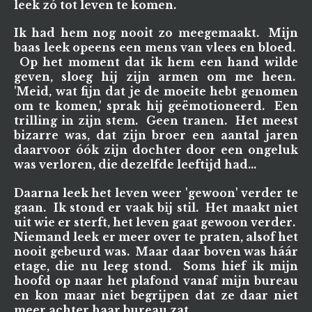
leek zó tot leven te komen.
Ik had hem nog nooit zo meegemaakt. Mijn
baas leek opeens een mens van vlees en bloed.
Op het moment dat ik hem een hand wilde
geven, sloeg hij zijn armen om me heen.
'Meid, wat fijn dat je de moeite hebt genomen
om te komen,' sprak hij geëmotioneerd. Een
trilling in zijn stem. Geen tranen. Het meest
bizarre was, dat zijn broer een aantal jaren
daarvoor óók zijn dochter door een ongeluk
was verloren, die dezelfde leeftijd had...
Daarna leek het leven weer 'gewoon' verder te
gaan. Ik stond er vaak bij stil. Het maakt niet
uit wie er sterft, het leven gaat gewoon verder.
Niemand leek er meer over te praten, alsof het
nooit gebeurd was. Maar daar boven was háár
etage, die nu leeg stond. Soms hief ik mijn
hoofd op naar het plafond vanaf mijn bureau
en kon maar niet begrijpen dat ze daar niet
meer achter haar bureau zat.