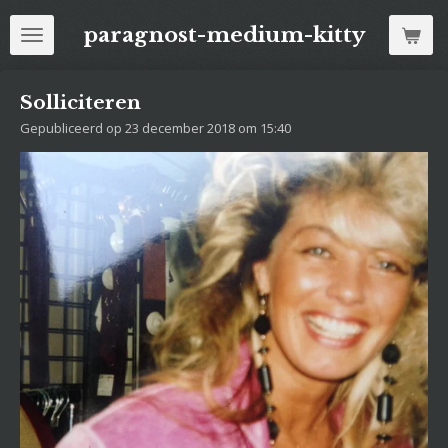
Ga
paragnost-medium-kitty
direct
naar
de
Solliciteren
hoofdinhoud
Gepubliceerd op 23 december 2018 om 15:40