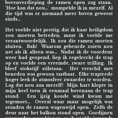
bovenverdieping de ramen open zag staan.
'Hoe kan dat nou...' mompelde ik in mezelf. Al
die tijd was er niemand meer boven geweest
sinds...
Het voelde niet prettig, dat ik haar heiligdom
zou moeten betreden, maar ik voelde me
verantwoordelijk. Ik zou die ramen moeten
sluiten. Bah! Waarom gebeurde zoiets nou
net als ik alleen was... Nadat ik de voordeur
weer had geopend, liep ik regelrecht de trap
op en voelde een vreemde, zware trilling. Ik
bleef stokstijf stilstaan. Het verschil met
beneden was gewoon tastbaar. Elke traptrede
hoger leek de atmosfeer zwaarder te worden.
Lag dat nou aan mezelf? Mijn hart klopte in
mijn keel toen ik eenmaal bovenaan de trap
stond. Een ijzig koude wind kwam me
tegemoet... Overal waar maar mogelijk was
stonden de ramen wagenwijd open. Zelfs de
deur naar het balkon stond open. Gordijnen