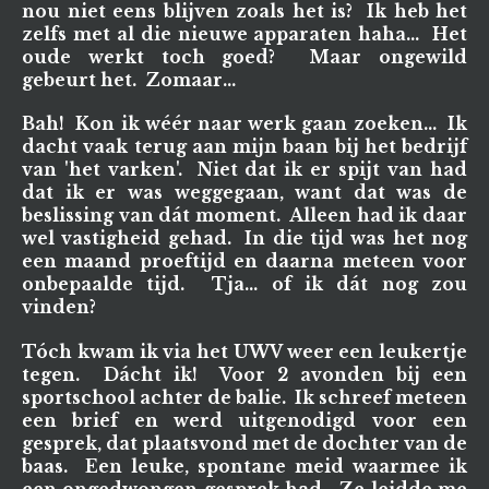
nou niet eens blijven zoals het is? Ik heb het
zelfs met al die nieuwe apparaten haha... Het
oude werkt toch goed? Maar ongewild
gebeurt het. Zomaar...
Bah! Kon ik wéér naar werk gaan zoeken... Ik
dacht vaak terug aan mijn baan bij het bedrijf
van 'het varken'. Niet dat ik er spijt van had
dat ik er was weggegaan, want dat was de
beslissing van dát moment. Alleen had ik daar
wel vastigheid gehad. In die tijd was het nog
een maand proeftijd en daarna meteen voor
onbepaalde tijd. Tja... of ik dát nog zou
vinden?
Tóch kwam ik via het UWV weer een leukertje
tegen. Dácht ik! Voor 2 avonden bij een
sportschool achter de balie. Ik schreef meteen
een brief en werd uitgenodigd voor een
gesprek, dat plaatsvond met de dochter van de
baas. Een leuke, spontane meid waarmee ik