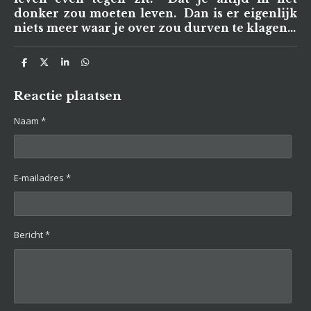
donker zou moeten leven. Dan is er eigenlijk
niets meer waar je over zou durven te klagen...
D
D
S
D
e
e
h
e
l
e
a
l
e
l
r
e
Reactie plaatsen
n
e
n
Naam *
E-mailadres *
Bericht *