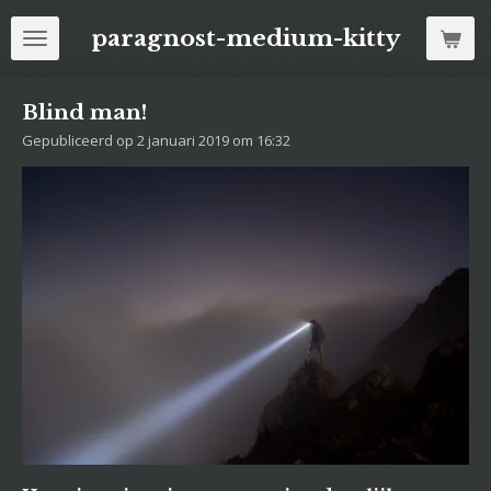
Ga
paragnost-medium-kitty
direct
naar
de
Blind man!
hoofdinhoud
Gepubliceerd op 2 januari 2019 om 16:32