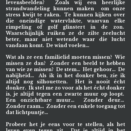
levensbeelden? Zoals wij een heerlijke
strandwandeling kunnen maken om onze
stress kwijt te raken. Te kunnen kijken over
die oneindige watervlakte, waarvan elke
rimpeling of golf glinstert in de zon.
Waarschijnlijk ruiken ze de zilte zeelucht
beter, maar niet wetende waar die lucht
vandaan komt. De wind voelen...
Wat als ze een familielid moeten missen? Wie
missen ze dan? Zonder een beeld te hebben
van wie ze missen? De stem... Het gehoor... De
nabijheid... Als ik in het donker ben, zie ik
altijd nog silhouetten. Het is nooit écht
donker. Ik stel me zo voor als het écht donker
is, je altijd tegen een zwarte muur op loopt.
Een onzichtbare muur... Zonder deur...
Zonder raam... Zonder een enkele toegang tot
dat lichtpuntje...
Probeer het je eens voor te stellen, als het
leven even tegen zit. Dat je altijd in het